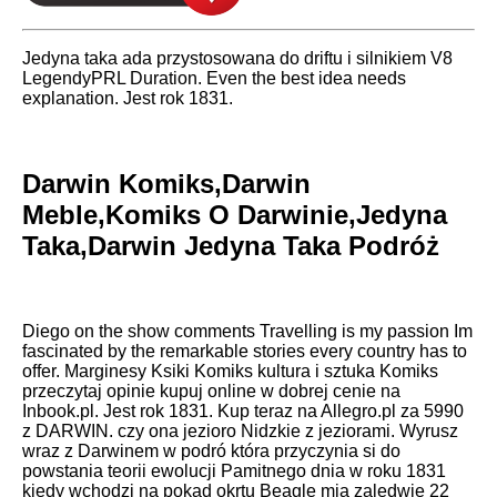
Jedyna taka ada przystosowana do driftu i silnikiem V8
LegendyPRL Duration. Even the best idea needs
explanation. Jest rok 1831.
Darwin Komiks,Darwin
Meble,Komiks O Darwinie,Jedyna
Taka,Darwin Jedyna Taka Podróż
Diego on the show comments Travelling is my passion Im
fascinated by the remarkable stories every country has to
offer. Marginesy Ksiki Komiks kultura i sztuka Komiks
przeczytaj opinie kupuj online w dobrej cenie na
Inbook.pl. Jest rok 1831. Kup teraz na Allegro.pl za 5990
z DARWIN. czy ona jezioro Nidzkie z jeziorami. Wyrusz
wraz z Darwinem w podró która przyczynia si do
powstania teorii ewolucji Pamitnego dnia w roku 1831
kiedy wchodzi na pokad okrtu Beagle mia zaledwie 22