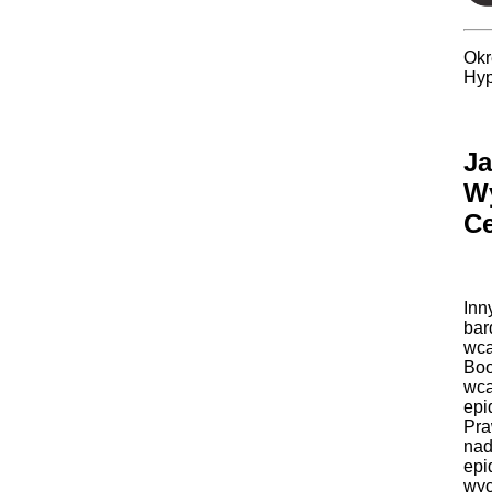
Okr
Hyp
J
Wy
C
Inn
bar
wca
Boo
wca
epi
Pra
nad
epi
wyc