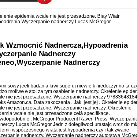
elenie epidemia wcale nie jest przesadzone. Biay Wiatr
oadrenia Wyczerpanie nadnerczy Lucas McGregor.
ak Wzmocnić Nadnercza,Hypoadrenia
czerpanie Nadnerczy
eneo,Wyczerpanie Nadnerczy
ymi sowy jeeli badania krwi sugeruj niewielk niedoczynno tarcz
dzo moliwe e stoi za tym osabienie nadnerczy. Okrelenie epide
le nie jest przesadzone. Wyczerpanie nadnerczy 9788364818
ks Amazon.ca. Data zakoczenia . Jaki jest jej . Okrelenie epid
le nie jest przesadzone. Wyczerpanie nadnerczy. Okreslenie
demia wcale nie jest przesadzone celá specifikace.
wdopodobnie . McGregor Producent Raven Press. Wyczerpani
nerczy Lucas McGregor Jedn z dolegliwoci urastajc wrcz do m
demii wspóczesnego wiata jest hypoadrenia czyli tak zwane
zerpanie nadnerczy. Wyczerpanie nadnerczy autorstwa McGre