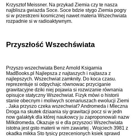
Krzysztof Meissner. Na przykad Ziemia czy te nasza
najblisza gwiazda Soce. Soce bdzie stygo Ziemia pogry
si w przestrzeni kosmicznej nawet materia Wszechwiata
rozpadnie si w radioaktywnym.
Przyszłość Wszechświata
Przyszo wszechwiata Benz Arnold Ksigarnia
MadBooks.pl Najlepsza z najtaszych i najtasza z
najlepszych. Wszechwiat zamknity. Do koca czasu.
reprezentuje si odpychajc równowac przyciganie
grawitacyjne dziki niej pojawia si rozwizanie równania
opisujce statyczny Wszechwiat. Fizyk mówi o historii
stanie obecnym i moliwych scenariuszach ewolucji Ziemi
. Jaka przyszo czeka wszechwiat? Andromeda i Mleczna
Droga na skutek dziaania siy grawitacji pocz si w jedn
now galaktyk dla której naukowcy ju zaproponowali nazw
Milkdromeda. Okazuje si e dla przyszoci Wszechwiata
istotna jest gsto materii w nim zawartej . Wojciech 3981 z
okadka mikka Sto tysicy przecenionych ksiek sprawd